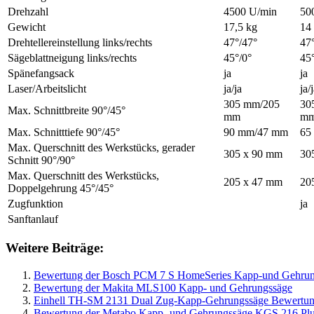
Drehzahl
4500 U/min
50
Gewicht
17,5 kg
14
Drehtellereinstellung links/rechts
47°/47°
47
Sägeblattneigung links/rechts
45°/0°
45°
Spänefangsack
ja
ja
Laser/Arbeitslicht
ja/ja
ja/
305 mm/205
30
Max. Schnittbreite 90°/45°
mm
m
Max. Schnitttiefe 90°/45°
90 mm/47 mm
65
Max. Querschnitt des Werkstücks, gerader
305 x 90 mm
30
Schnitt 90°/90°
Max. Querschnitt des Werkstücks,
205 x 47 mm
20
Doppelgehrung 45°/45°
Zugfunktion
ja
Sanftanlauf
Weitere Beiträge:
Bewertung der Bosch PCM 7 S HomeSeries Kapp-und Gehrun
Bewertung der Makita MLS100 Kapp- und Gehrungssäge
Einhell TH-SM 2131 Dual Zug-Kapp-Gehrungssäge Bewertu
Bewertung der Metabo Kapp- und Gehrungssäge KGS 216 Pl