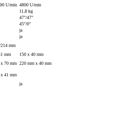
00 U/min
4800 U/min
11,8 kg
47°/47°
45°/0°
ja
ja
/214 mm
41 mm
150 x 40 mm
 x 70 mm
220 mm x 40 mm
 x 41 mm
ja