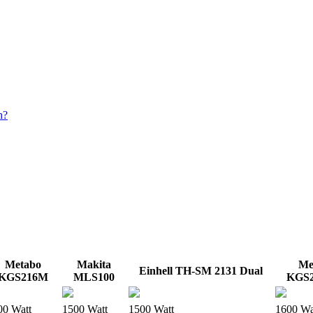
h?
Metabo
Makita
Me
Einhell TH-SM 2131 Dual
KGS216M
MLS100
KGS2
00 Watt
1500 Watt
1500 Watt
1600 Wa