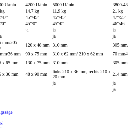
00 U/min
4200 U/min
5000 U/min
3800-48
 kg
14,7 kg
11,9 kg
21 kg
°/47°
45°/45°
45°/45°
47°/55°
/0°
45°/0°
45°/0°
46°/46°
ja
ja
ja
ja
ja
ja
5 mm/205
120 x 48 mm
310 mm
305 mm
m
 mm/36 mm
90 x 75 mm
310 x 62 mm/ 210 x 62 mm
70 mm/
5 x 65 mm
130 x 75 mm
310 mm
305 mm
links 210 x 36 mm, rechts 210 x
5 x 36 mm
48 x 90 mm
214 mm
20 mm
ja
ja
ja
gssäge
ng
us