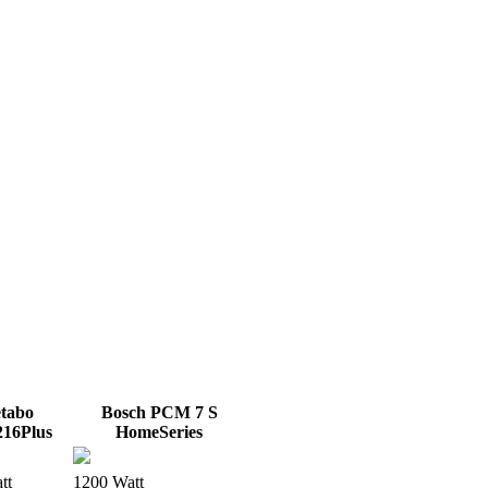
tabo
Bosch PCM 7 S
16Plus
HomeSeries
tt
1200 Watt